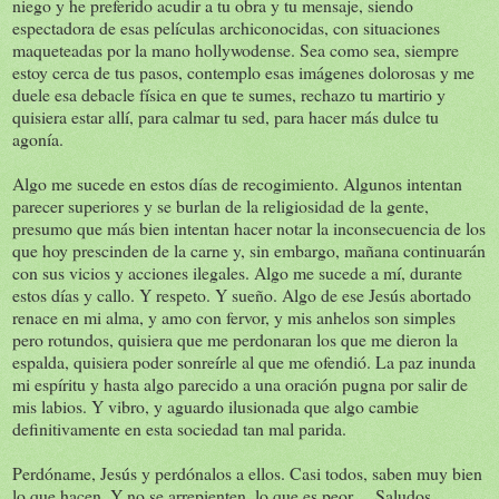
niego y he preferido acudir a tu obra y tu mensaje, siendo
espectadora de esas películas archiconocidas, con situaciones
maqueteadas por la mano hollywodense. Sea como sea, siempre
estoy cerca de tus pasos, contemplo esas imágenes dolorosas y me
duele esa debacle física en que te sumes, rechazo tu martirio y
quisiera estar allí, para calmar tu sed, para hacer más dulce tu
agonía.
Algo me sucede en estos días de recogimiento. Algunos intentan
parecer superiores y se burlan de la religiosidad de la gente,
presumo que más bien intentan hacer notar la inconsecuencia de los
que hoy prescinden de la carne y, sin embargo, mañana continuarán
con sus vicios y acciones ilegales. Algo me sucede a mí, durante
estos días y callo. Y respeto. Y sueño. Algo de ese Jesús abortado
renace en mi alma, y amo con fervor, y mis anhelos son simples
pero rotundos, quisiera que me perdonaran los que me dieron la
espalda, quisiera poder sonreírle al que me ofendió. La paz inunda
mi espíritu y hasta algo parecido a una oración pugna por salir de
mis labios. Y vibro, y aguardo ilusionada que algo cambie
definitivamente en esta sociedad tan mal parida.
Perdóname, Jesús y perdónalos a ellos. Casi todos, saben muy bien
lo que hacen. Y no se arrepienten, lo que es peor… Saludos...