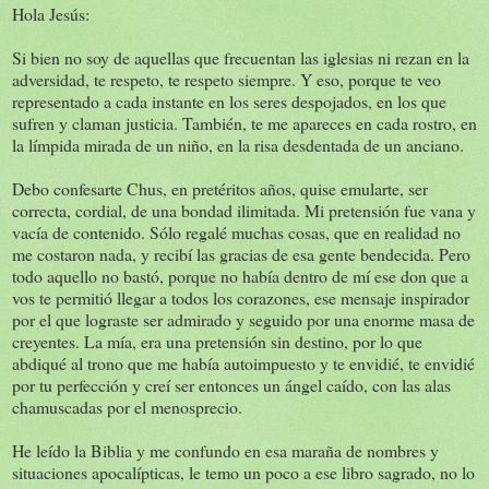
Hola Jesús:
Si bien no soy de aquellas que frecuentan las iglesias ni rezan en la
adversidad, te respeto, te respeto siempre. Y eso, porque te veo
representado a cada instante en los seres despojados, en los que
sufren y claman justicia. También, te me apareces en cada rostro, en
la límpida mirada de un niño, en la risa desdentada de un anciano.
Debo confesarte Chus, en pretéritos años, quise emularte, ser
correcta, cordial, de una bondad ilimitada. Mi pretensión fue vana y
vacía de contenido. Sólo regalé muchas cosas, que en realidad no
me costaron nada, y recibí las gracias de esa gente bendecida. Pero
todo aquello no bastó, porque no había dentro de mí ese don que a
vos te permitió llegar a todos los corazones, ese mensaje inspirador
por el que lograste ser admirado y seguido por una enorme masa de
creyentes. La mía, era una pretensión sin destino, por lo que
abdiqué al trono que me había autoimpuesto y te envidié, te envidié
por tu perfección y creí ser entonces un ángel caído, con las alas
chamuscadas por el menosprecio.
He leído la Biblia y me confundo en esa maraña de nombres y
situaciones apocalípticas, le temo un poco a ese libro sagrado, no lo