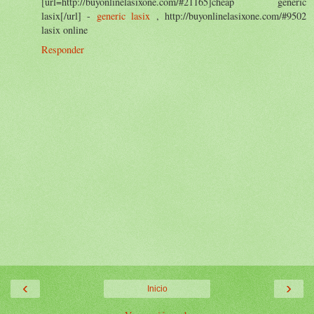
[url=http://buyonlinelasixone.com/#21165]cheap generic
lasix[/url] -
generic lasix
, http://buyonlinelasixone.com/#9502
lasix online
Responder
‹
›
Inicio