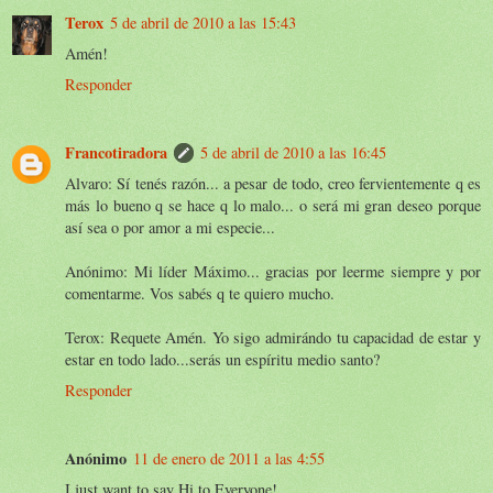
Terox
5 de abril de 2010 a las 15:43
Amén!
Responder
Francotiradora
5 de abril de 2010 a las 16:45
Alvaro: Sí tenés razón... a pesar de todo, creo fervientemente q es
más lo bueno q se hace q lo malo... o será mi gran deseo porque
así sea o por amor a mi especie...
Anónimo: Mi líder Máximo... gracias por leerme siempre y por
comentarme. Vos sabés q te quiero mucho.
Terox: Requete Amén. Yo sigo admirándo tu capacidad de estar y
estar en todo lado...serás un espíritu medio santo?
Responder
Anónimo
11 de enero de 2011 a las 4:55
I just want to say Hi to Everyone!