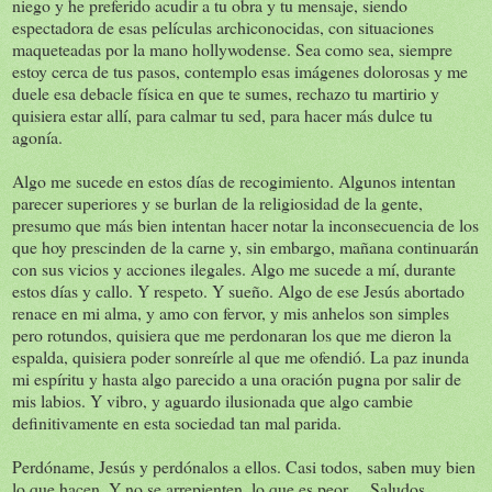
niego y he preferido acudir a tu obra y tu mensaje, siendo
espectadora de esas películas archiconocidas, con situaciones
maqueteadas por la mano hollywodense. Sea como sea, siempre
estoy cerca de tus pasos, contemplo esas imágenes dolorosas y me
duele esa debacle física en que te sumes, rechazo tu martirio y
quisiera estar allí, para calmar tu sed, para hacer más dulce tu
agonía.
Algo me sucede en estos días de recogimiento. Algunos intentan
parecer superiores y se burlan de la religiosidad de la gente,
presumo que más bien intentan hacer notar la inconsecuencia de los
que hoy prescinden de la carne y, sin embargo, mañana continuarán
con sus vicios y acciones ilegales. Algo me sucede a mí, durante
estos días y callo. Y respeto. Y sueño. Algo de ese Jesús abortado
renace en mi alma, y amo con fervor, y mis anhelos son simples
pero rotundos, quisiera que me perdonaran los que me dieron la
espalda, quisiera poder sonreírle al que me ofendió. La paz inunda
mi espíritu y hasta algo parecido a una oración pugna por salir de
mis labios. Y vibro, y aguardo ilusionada que algo cambie
definitivamente en esta sociedad tan mal parida.
Perdóname, Jesús y perdónalos a ellos. Casi todos, saben muy bien
lo que hacen. Y no se arrepienten, lo que es peor… Saludos...