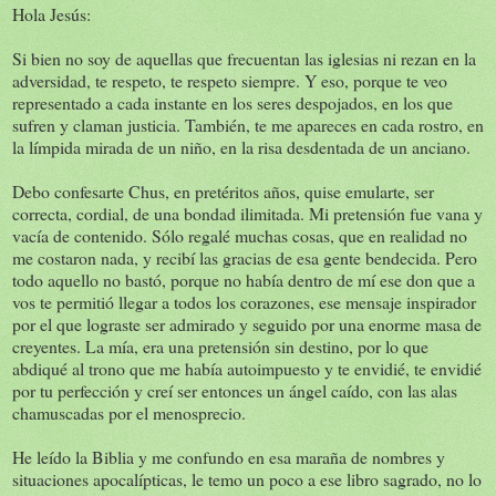
Hola Jesús:
Si bien no soy de aquellas que frecuentan las iglesias ni rezan en la
adversidad, te respeto, te respeto siempre. Y eso, porque te veo
representado a cada instante en los seres despojados, en los que
sufren y claman justicia. También, te me apareces en cada rostro, en
la límpida mirada de un niño, en la risa desdentada de un anciano.
Debo confesarte Chus, en pretéritos años, quise emularte, ser
correcta, cordial, de una bondad ilimitada. Mi pretensión fue vana y
vacía de contenido. Sólo regalé muchas cosas, que en realidad no
me costaron nada, y recibí las gracias de esa gente bendecida. Pero
todo aquello no bastó, porque no había dentro de mí ese don que a
vos te permitió llegar a todos los corazones, ese mensaje inspirador
por el que lograste ser admirado y seguido por una enorme masa de
creyentes. La mía, era una pretensión sin destino, por lo que
abdiqué al trono que me había autoimpuesto y te envidié, te envidié
por tu perfección y creí ser entonces un ángel caído, con las alas
chamuscadas por el menosprecio.
He leído la Biblia y me confundo en esa maraña de nombres y
situaciones apocalípticas, le temo un poco a ese libro sagrado, no lo