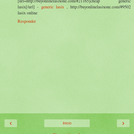
[url=http://buyonlinelasixone.com/#21165]cheap generic
lasix[/url] -
generic lasix
, http://buyonlinelasixone.com/#9502
lasix online
Responder
‹
›
Inicio