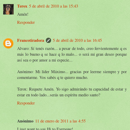
Terox
5 de abril de 2010 a las 15:43
Amén!
Responder
Francotiradora
5 de abril de 2010 a las 16:45
Alvaro: Sí tenés razón... a pesar de todo, creo fervientemente q es
más lo bueno q se hace q lo malo... o será mi gran deseo porque
así sea o por amor a mi especie...
Anónimo: Mi líder Máximo... gracias por leerme siempre y por
comentarme. Vos sabés q te quiero mucho.
Terox: Requete Amén. Yo sigo admirándo tu capacidad de estar y
estar en todo lado...serás un espíritu medio santo?
Responder
Anónimo
11 de enero de 2011 a las 4:55
I just want to say Hi to Everyone!